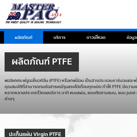
ผลิตภัณฑ์
บริการ
ดาวน์โหลด
ข้อมูล
ผลิตภัณฑ์ PTFE
พอลิเตตระฟลูออโรเอทิลีน (PTFE) หรือเทฟล่อน เป็นสารประกอบคาร์บอนและฟลู
คุณสมบัติที่สามารถทนต่อสารเคมีรุนแรงได้เกือบทุกชนิด ทำให้ PTFE มีความเหม
หลากหลายประเภทไว้คอยบริการ อาทิ แบบแผ่น, แบบตัดตามแบบ, แบบ joint 
ต่างๆ
ปะเก็นแผ่น Virgin PTFE