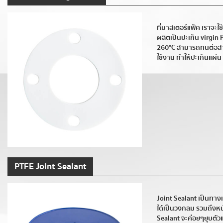
ที่มาสเตอร์แพ็ค เราจะ
ผลิตเป็นปะเก็น virgin 
260°C สามารถทนต่อสารเ
ใช้งาน ทำให้ปะเก็นแผ่
PTFE Joint Sealant
Joint Sealant
เป็นทางเ
ได้เป็นวงกลม รวมถึงหน้า
Sealant
จะค่อยๆยุบตัวแ