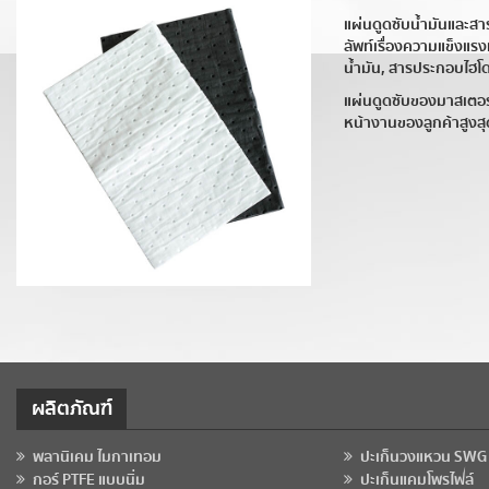
แผ่นดูดซับน้ำมันและสา
ลัพท์เรื่องความแข็งแร
น้ำมัน, สารประกอบไฮโดร
แผ่นดูดซับของมาสเตอร
หน้างานของลูกค้าสูงสุ
ผลิตภัณฑ์
พลานิเคม ไมกาเทอม
ปะเก็นวงแหวน SWG
กอร์ PTFE แบบนิ่ม
ปะเก็นแคมโพรไฟล์