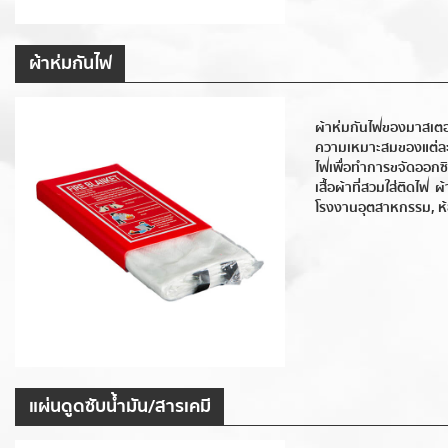
ผ้าห่มกันไฟ
ผ้าห่มกันไฟของมาสเตอ
ความเหมาะสมของแต่ละหน
ไฟเพื่อทำการขจัดออกซิ
เสื้อผ้าที่สวมใส่ติดไ
โรงงานอุตสาหกรรม, ห้อ
แผ่นดูดซับน้ำมัน/สารเคมี