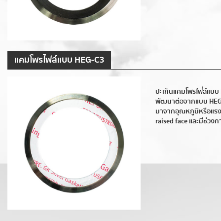
แคมโพรไฟล์แบบ HEG-C3
ปะเก็นแคมโพรไฟล์แบบ
พัฒนาต่อจากแบบ HEG-C
มาจากอุณหภูมิหรือแรง
raised face และมีช่วงก